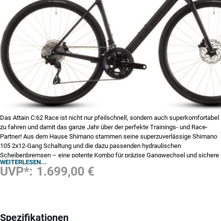
Das Attain C:62 Race ist nicht nur pfeilschnell, sondern auch superkomfortabel
zu fahren und damit das ganze Jahr über der perfekte Trainings- und Race-
Partner! Aus dem Hause Shimano stammen seine superzuverlässige Shimano
105 2x12-Gang Schaltung und die dazu passenden hydraulischen
Scheibenbremsen – eine potente Kombo für präzise Gangwechsel und sichere
WEITERLESEN...
Bremsmanöver. Continental Grand Prix 30 mm Reifen bringen einwandfreien
UVP*:
1.699,00 €
Grip und erstklassigen Fahrkomfort mit. Dass das Cockpit komplett integriert
ist und die Züge im Rahmeninneren verlaufen, unterstreicht den cleanen Look
des semi-aerodynamischen Rahmens. Eine komfortable Vollcarbongabel
macht das Rennrad-Set-up komplett.
Spezifikationen