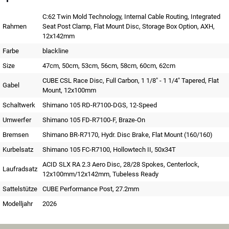
C:62 Twin Mold Technology, Internal Cable Routing, Integrated
Rahmen
Seat Post Clamp, Flat Mount Disc, Storage Box Option, AXH,
12x142mm
Farbe
blackline
Size
47cm, 50cm, 53cm, 56cm, 58cm, 60cm, 62cm
CUBE CSL Race Disc, Full Carbon, 1 1/8" - 1 1/4" Tapered, Flat
Gabel
Mount, 12x100mm
Schaltwerk
Shimano 105 RD-R7100-DGS, 12-Speed
Umwerfer
Shimano 105 FD-R7100-F, Braze-On
Bremsen
Shimano BR-R7170, Hydr. Disc Brake, Flat Mount (160/160)
Kurbelsatz
Shimano 105 FC-R7100, Hollowtech II, 50x34T
ACID SLX RA 2.3 Aero Disc, 28/28 Spokes, Centerlock,
Laufradsatz
12x100mm/12x142mm, Tubeless Ready
Sattelstütze
CUBE Performance Post, 27.2mm
Modelljahr
2026